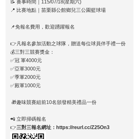
📝 賽事時間｜115/07/18(星期六)
📍 比賽地點｜苗栗縣公館鄉兒三公園籃球場
📌免報名費用，歡迎踴躍報名
👉凡報名參加活動之球隊，贈送每位球員伴手禮一份
💰三對三競賽獎金：
✅冠 軍4000元
✅亞軍3000元
✅季軍2000元
✅殿軍1000元
🎁趣味競賽組前10名頒發精美禮品一份
📲 立即掃碼報名
👉
三對三報名網址：
https://reurl.cc/Z25On3