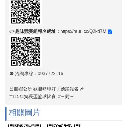
👉
趣味競賽組報名網址：
https://reurl.cc/Q2kd7M
☎ 洽詢專線：0937722116
公館鄉公所 歡迎籃球好手踴躍報名 🎉
#115年鄉長盃籃球比賽 #三對三
相關圖片