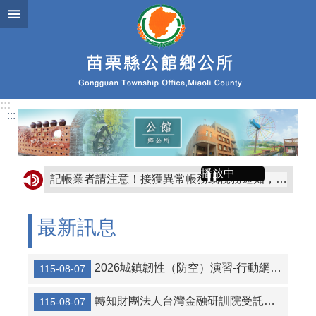
跳到主要內容區塊
:::
:::
播放中
記帳業者請注意！接獲異常帳務或稅務通知，務必再次查證 來源，慎防詐騙，守護客戶資料
記帳士、記帳及報稅代理人因執行業務需要，保有大量個人資 料，系統登入請採用雙因子驗證機制，落實「強密碼+雙重驗 證」，遠離駭客。
最新訊息
115年度7月至12月法律扶助基金會法律顧問諮詢輪值表，本所免費律師輪值時間分別為：7月3日、8月14日、9月4日、10月2日、11月20日及12月11日。
轉知「水土保持服務團115年7月～9月駐點服務班表」歡迎鄉民如有任何水保問題，可依行程表前往諮詢。
2026城鎮韌性（防空）演習-行動網路降速演練事宜
115-08-07
轉知財團法人台灣金融研訓院受託承辦「115年度金融知識線上競賽」活動，活動報名期間為115年8月10日至115年10月12日
115-08-07