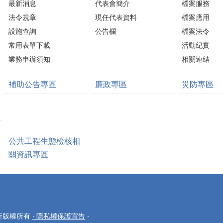
最新消息
代表會簡介
檔案服務
法令規章
現任代表資料
檔案應用
設施查詢
公告欄
檔案法令
常用表單下載
活動紀實
業務申辦須知
相關連結
補助公告專區
廉政專區
災防專區
公共工程生態檢核相
關資訊專區
公所版權所有
‧ 隱私權保護宣告
‧