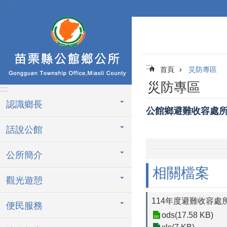
:::
跳到主要內容區塊
:::
首頁
災防專區
災防專區
:::
認識鄉長
公館鄉避難收容處
話說公館
公所簡介
相關檔案
觀光遊憩
114年度避難收容處
便民服務
ods(17.58 KB)