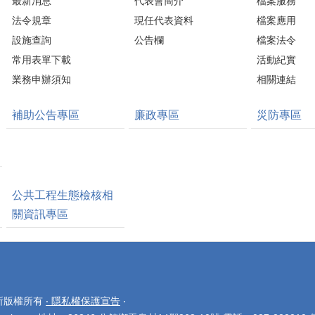
最新消息
代表會簡介
檔案服務
法令規章
現任代表資料
檔案應用
設施查詢
公告欄
檔案法令
常用表單下載
活動紀實
業務申辦須知
相關連結
補助公告專區
廉政專區
災防專區
公共工程生態檢核相
關資訊專區
公所版權所有
‧ 隱私權保護宣告
‧