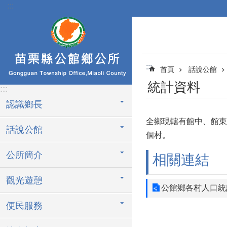
:::
跳到主要內容區塊
:::
首頁
話說公館
統計資料
:::
認識鄉長
全鄉現轄有館中、館東
話說公館
個村。
公所簡介
相關連結
觀光遊憩
公館鄉各村人口統
便民服務