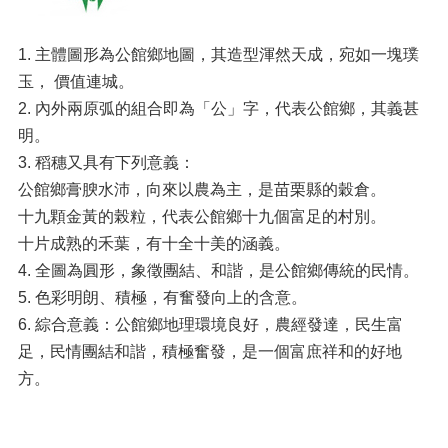
1. 主體圖形為公館鄉地圖，其造型渾然天成，宛如一塊璞
玉， 價值連城。
2. 內外兩原弧的組合即為「公」字，代表公館鄉，其義甚
明。
3. 稻穗又具有下列意義：
公館鄉膏腴水沛，向來以農為主，是苗栗縣的穀倉。
十九顆金黃的榖粒，代表公館鄉十九個富足的村別。
十片成熟的禾葉，有十全十美的涵義。
4. 全圖為圓形，象徵團結、和諧，是公館鄉傳統的民情。
5. 色彩明朗、積極，有奮發向上的含意。
6. 綜合意義：公館鄉地理環境良好，農經發達，民生富
足，民情團結和諧，積極奮發，是一個富庶祥和的好地
方。