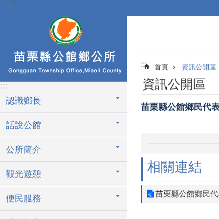
:::
跳到主要內容區塊
:::
首頁
資訊公開區
資訊公開區
:::
認識鄉長
苗栗縣公館鄉民代
話說公館
公所簡介
相關連結
觀光遊憩
苗栗縣公館鄉民代
便民服務