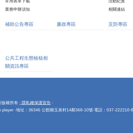
常用表單下載
活動紀實
業務申辦須知
相關連結
補助公告專區
廉政專區
災防專區
公共工程生態檢核相
關資訊專區
公所版權所有
‧ 隱私權保護宣告
‧
layer ‧地址：36346 公館鄉玉泉村14鄰368-10號‧電話：037-222210‧傳