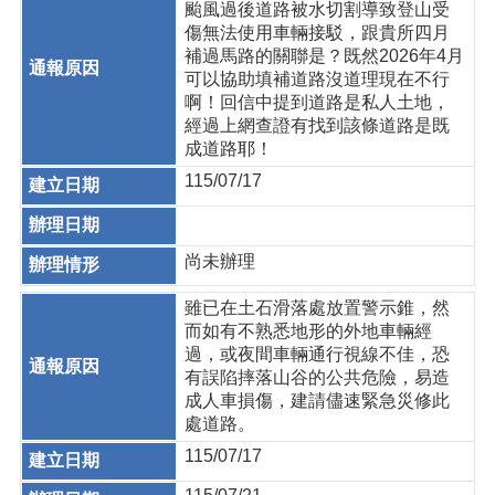
颱風過後道路被水切割導致登山受
傷無法使用車輛接駁，跟貴所四月
補過馬路的關聯是？既然2026年4月
可以協助填補道路沒道理現在不行
啊！回信中提到道路是私人土地，
經過上網查證有找到該條道路是既
成道路耶！
115/07/17
尚未辦理
雖已在土石滑落處放置警示錐，然
而如有不熟悉地形的外地車輛經
過，或夜間車輛通行視線不佳，恐
有誤陷摔落山谷的公共危險，易造
成人車損傷，建請儘速緊急災修此
處道路。
115/07/17