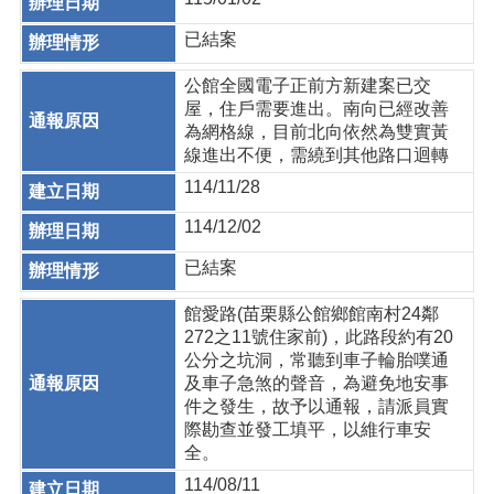
已結案
公館全國電子正前方新建案已交
屋，住戶需要進出。南向已經改善
為網格線，目前北向依然為雙實黃
線進出不便，需繞到其他路口迴轉
114/11/28
114/12/02
已結案
館愛路(苗栗縣公館鄉館南村24鄰
272之11號住家前)，此路段約有20
公分之坑洞，常聽到車子輪胎噗通
及車子急煞的聲音，為避免地安事
件之發生，故予以通報，請派員實
際勘查並發工填平，以維行車安
全。
114/08/11