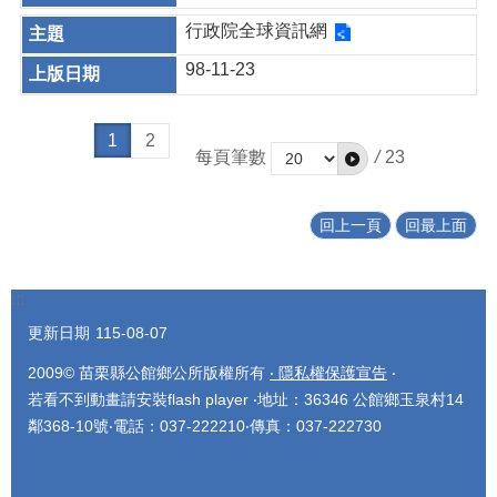
行政院全球資訊網
98-11-23
1
2
每頁筆數
/
23
回上一頁
回最上面
:::
更新日期
115-08-07
2009© 苗栗縣公館鄉公所版權所有
‧ 隱私權保護宣告
‧
若看不到動畫請安裝flash player ‧地址：36346 公館鄉玉泉村14
鄰368-10號‧電話：037-222210‧傳真：037-222730