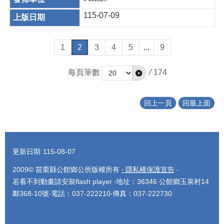
115-07-09
1
2
3
4
5
...
9
每頁筆數
/
174
回上一頁
回最上面
:::
更新日期
115-08-07
2009© 苗栗縣公館鄉公所版權所有
‧ 隱私權保護宣告
‧
若看不到動畫請安裝flash player ‧地址：36346 公館鄉玉泉村14
鄰368-10號‧電話：037-222210‧傳真：037-222730