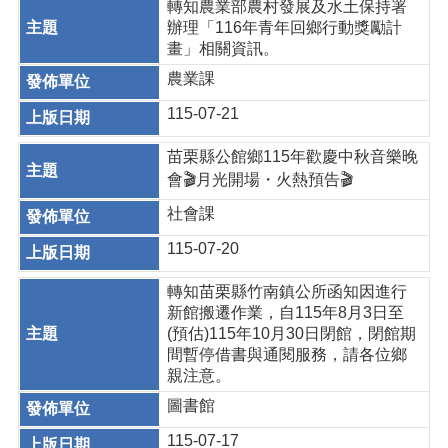
轉知農業部農村發展及水土保持署
辦理「116年青年回鄉行動獎勵計
畫」相關資訊。
農業課
115-07-21
苗栗縣公館鄉115年歡慶中秋音樂晚
會🎬月光開場・火熱預告🎬
社會課
115-07-20
轉知苗栗縣竹南鎮公所函知因進行
新館搬遷作業，自115年8月3日至
(預估)115年10月30日閉館，閉館期
間暫停借書與通閱服務，請各位鄉
親注意。
圖書館
115-07-17