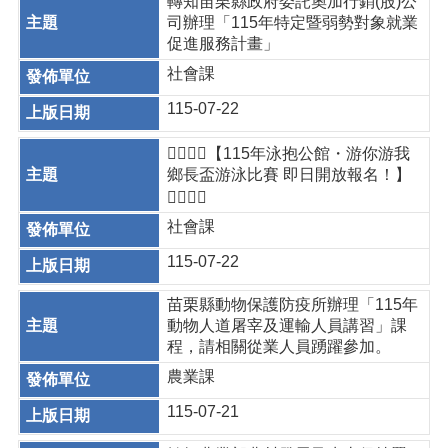
轉知苗栗縣政府委託奧加行銷(股)公
司辦理「115年特定暨弱勢對象就業
促進服務計畫」
社會課
115-07-22
🏊‍♀️🏊‍♂️【115年泳抱公館・游你游我
鄉長盃游泳比賽 即日開放報名！】
🏊‍♀️🏊‍♂️
社會課
115-07-22
苗栗縣動物保護防疫所辦理「115年
動物人道屠宰及運輸人員講習」課
程，請相關從業人員踴躍參加。
農業課
115-07-21