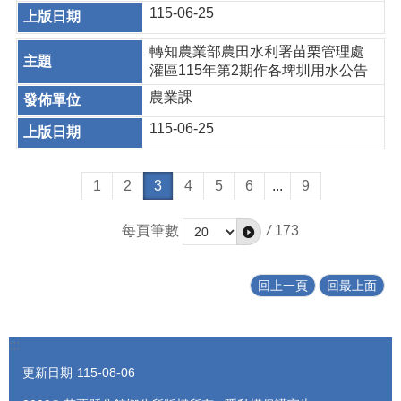
115-06-25
轉知農業部農田水利署苗栗管理處
灌區115年第2期作各埤圳用水公告
農業課
115-06-25
1
2
3
4
5
6
...
9
每頁筆數
/
173
回上一頁
回最上面
:::
更新日期
115-08-06